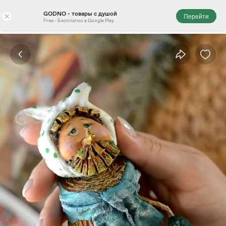
GODNO - товары с душой
×
Перейти
Free - Бесплатно в Google Play