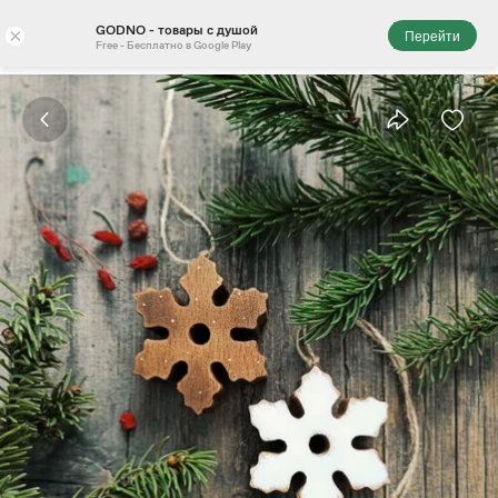
GODNO - товары с душой
×
Перейти
Free - Бесплатно в Google Play