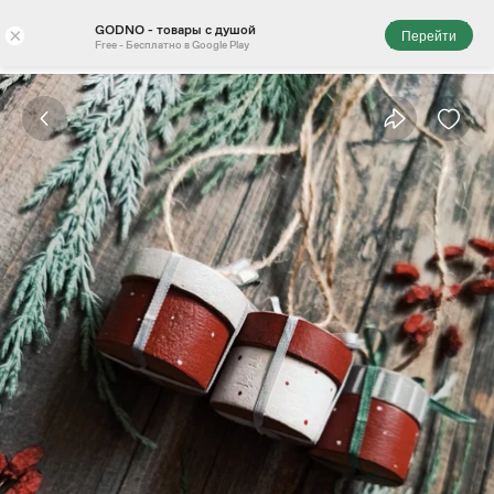
GODNO - товары с душой
×
Перейти
Free - Бесплатно в Google Play