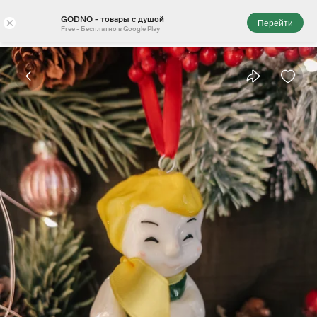
GODNO - товары с душой
×
Перейти
Free - Бесплатно в Google Play