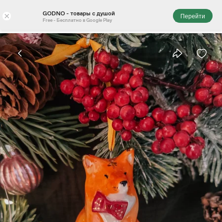
GODNO - товары с душой
×
Перейти
Free - Бесплатно в Google Play