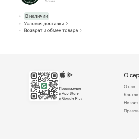
Москва
В наличии
Условия доставки
Возврат и обмен товара
О се
О нас
Приложение
в App Store
Контак
и Google Play
Новост
Правов