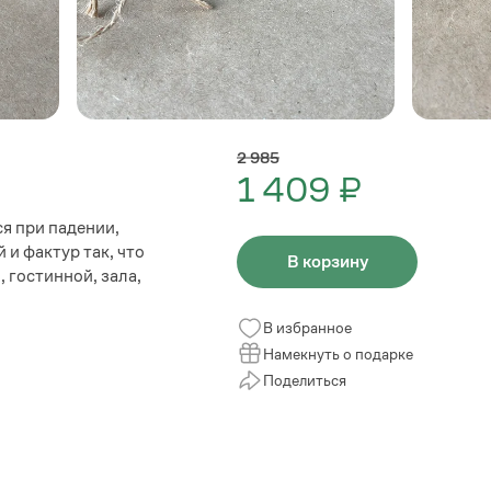
2 985
1 409 ₽
я при падении,
и фактур так, что
В корзину
 гостинной, зала,
В избранное
Намекнуть о подарке
Поделиться