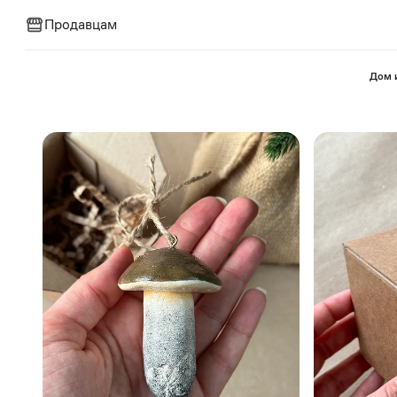
Продавцам
⁠Дом 