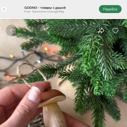
GODNO - товары с душой
×
Перейти
Free - Бесплатно в Google Play