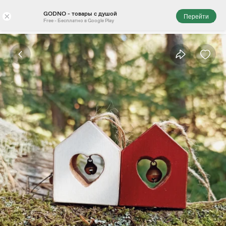
GODNO - товары с душой
×
Перейти
Free - Бесплатно в Google Play