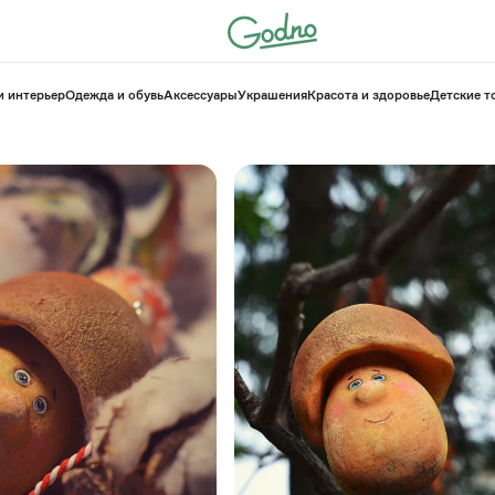
и интерьер
Одежда и обувь
Аксессуары
Украшения
Красота и здоровье
⁠Детские 