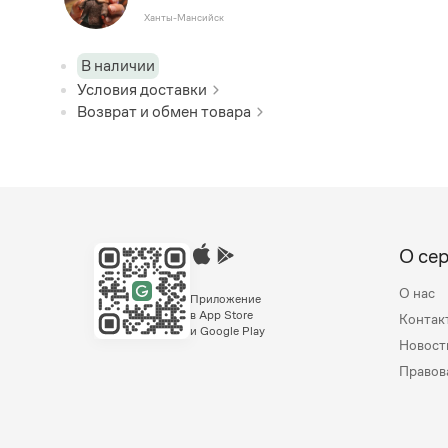
Ханты-Мансийск
В наличии
Условия доставки
Возврат и обмен товара
О се
О нас
Приложение
в App Store
Контак
и Google Play
Новост
Правов