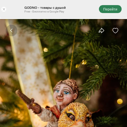
GODNO - товары с душой
×
Перейти
Free - Бесплатно в Google Play