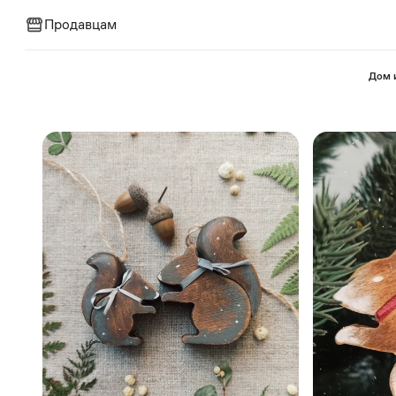
Продавцам
⁠Дом 