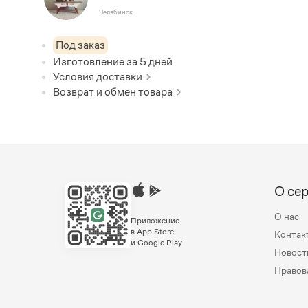
Челябинск
Под заказ
Изготовление за
5
дней
Условия доставки
Возврат и обмен товара
О се
О нас
Приложение
в App Store
Контак
и Google Play
Новост
Правов