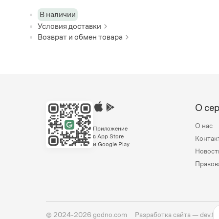
В наличии
Условия доставки
Возврат и обмен товара
О се
О нас
Приложение
в App Store
Контак
и Google Play
Новост
Правов
©
2024-2026
godno.com
Разработка сайта —
dev.fa