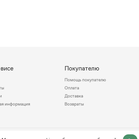
рвисе
Покупателю
Помощь покупателю
ты
Оплата
и
Доставка
ая информация
Возвраты
mily