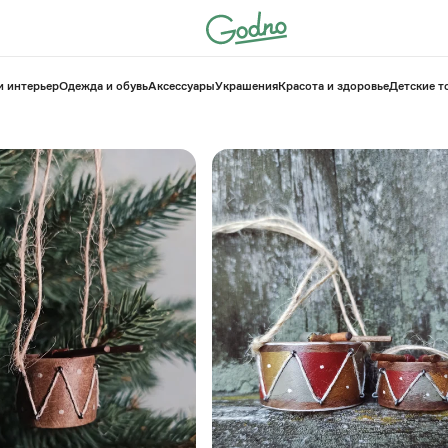
и интерьер
Одежда и обувь
Аксессуары
Украшения
Красота и здоровье
⁠Детские 