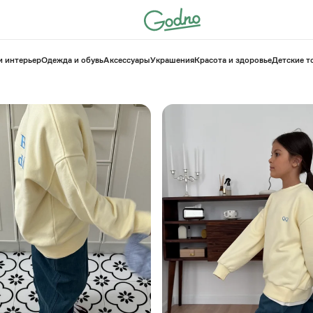
и интерьер
Одежда и обувь
Аксессуары
Украшения
Красота и здоровье
⁠Детские 