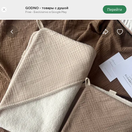
GODNO - товары с душой
×
Перейти
Free - Бесплатно в Google Play