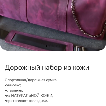
Дорожный набор из кожи
Спортивная/дорожная сумка:
▪️унисекс;
▪️стильная;
▪️из НАТУРАЛЬНОЙ КОЖИ;
▪️притягивает взгляды😉.