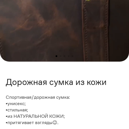
Дорожная сумка из кожи
Спортивная/дорожная сумка:
▪️унисекс;
▪️стильная;
▪️из НАТУРАЛЬНОЙ КОЖИ;
▪️притягивает взгляды😉.