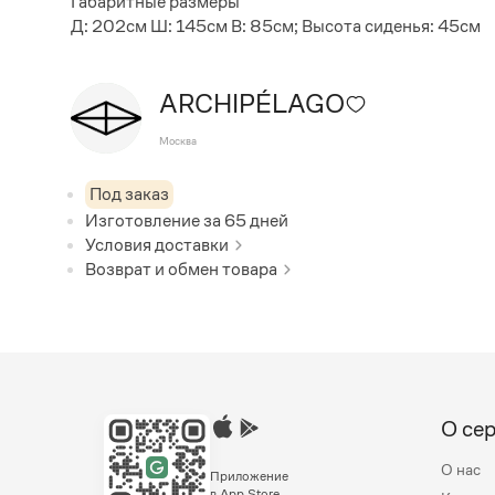
Габаритные размеры
Д: 202см Ш: 145см В: 85см; Высота сиденья: 45см
ARCHIPÉLAGO
Москва
Под заказ
Изготовление за
65
дней
Условия доставки
Возврат и обмен товара
О се
О нас
Приложение
в App Store