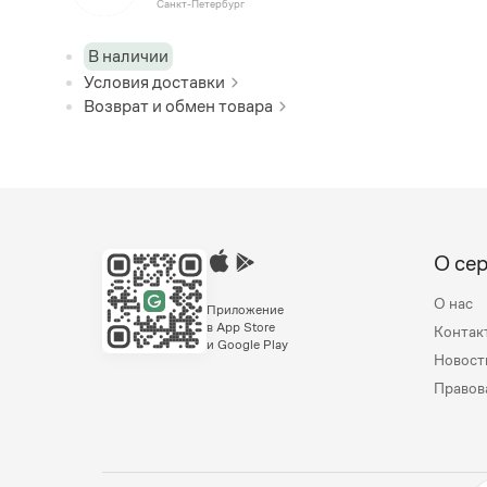
Санкт-Петербург
В наличии
Условия доставки
Возврат и обмен товара
О се
О нас
Приложение
в App Store
Контак
и Google Play
Новост
Правов