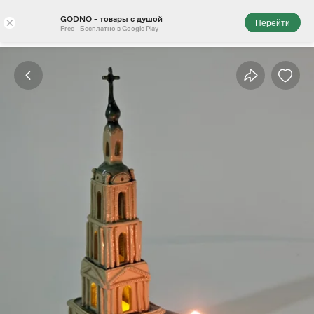
GODNO - товары с душой
×
Перейти
Free - Бесплатно в Google Play