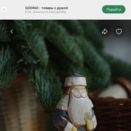
GODNO - товары с душой
×
Перейти
Free - Бесплатно в Google Play