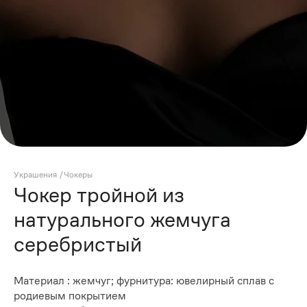
Украшения
/
Чокеры
Чокер тройной из
натурального жемчуга
серебристый
Материал : жемчуг; фурнитура: ювелирный сплав с
родиевым покрытием