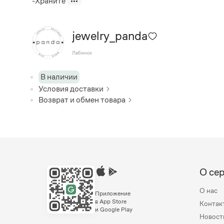
-Храните
jewelry_panda
Лабинск
В наличии
Условия доставки
Возврат и обмен товара
О се
О нас
Приложение
в App Store
Контак
и Google Play
Новост