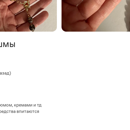
Яшмы
азад)
юмом, кремами и тд
редства впитаются