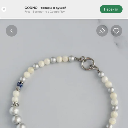
GODNO - товары с душой
×
Перейти
Free - Бесплатно в Google Play