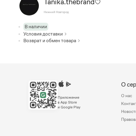
Tanika.thebrand
Нижний Новгород
В наличии
Условия доставки
Возврат и обмен товара
О се
О нас
Приложение
в App Store
Контак
и Google Play
Новост
Правов