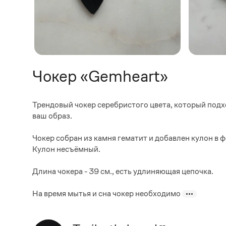
Чокер «Gemheart»
Трендовый чокер серебристого цвета, который подх
ваш образ.⠀
⠀
Чокер собран из камня гематит и добавлен кулон в ф
Кулон несъёмный.
⠀
Длина чокера - 39 см., есть удлиняющая цепочка. ⠀
⠀
На время мытья и сна чокер необходимо