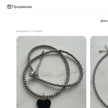
Продавцам
⁠Дом 
Украшения
/
Чокеры