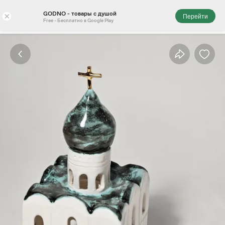
GODNO - товары с душой
×
Перейти
Free - Бесплатно в Google Play