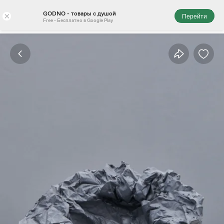
GODNO - товары с душой
×
Перейти
Free - Бесплатно в Google Play