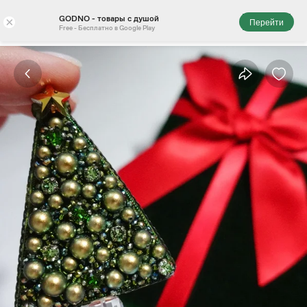
GODNO - товары с душой
×
Перейти
Free - Бесплатно в Google Play