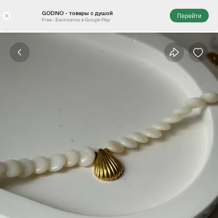
GODNO - товары с душой
×
Перейти
Free - Бесплатно в Google Play