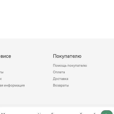
рвисе
Покупателю
Помощь покупателю
ты
Оплата
и
Доставка
ая информация
Возвраты
mily