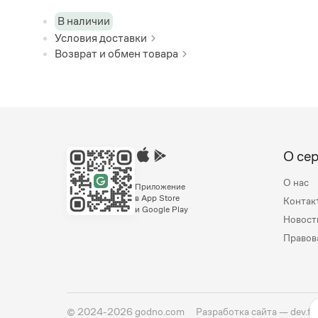
В наличии
Условия доставки
Возврат и обмен товара
О се
О нас
Приложение
в App Store
Контак
и Google Play
Новост
Правов
©
2024-2026
godno.com
Разработка сайта —
dev.fa