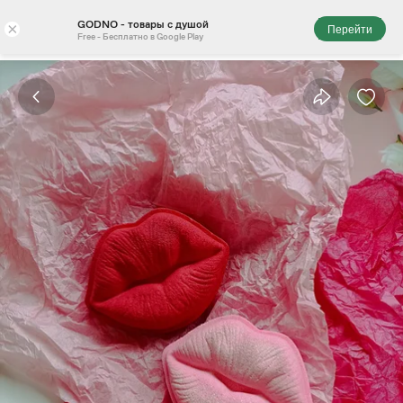
GODNO - товары с душой
×
Перейти
Free - Бесплатно в Google Play