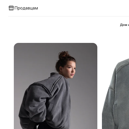
Продавцам
⁠Дом 