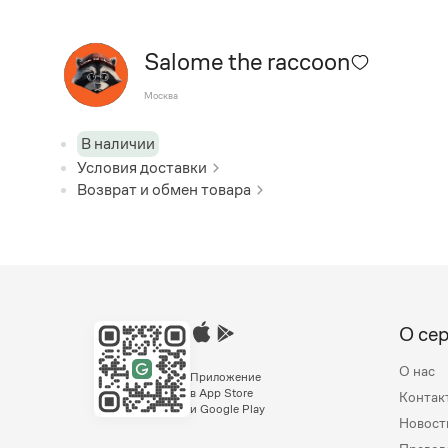
Salome the raccoon
Москва
В наличии
Условия доставки
Возврат и обмен товара
О се
О нас
Приложение
в App Store
Контак
и Google Play
Новост