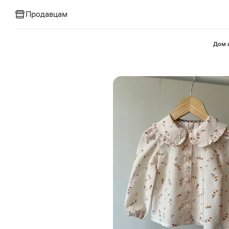
Продавцам
⁠Дом 