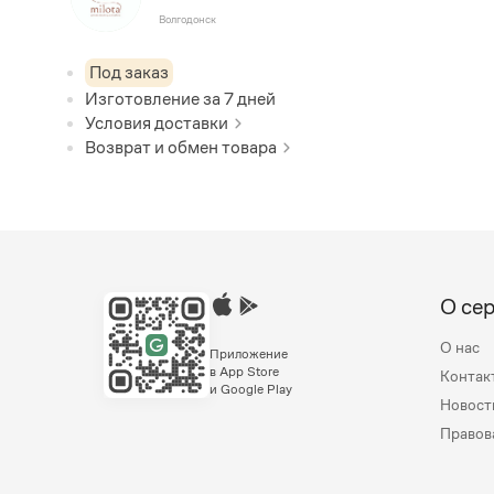
Волгодонск
Под заказ
Изготовление за
7
дней
Условия доставки
Возврат и обмен товара
О се
О нас
Приложение
в App Store
Контак
и Google Play
Новост
Правов