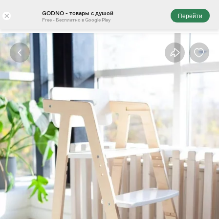
GODNO - товары с душой
×
Перейти
Free - Бесплатно в Google Play