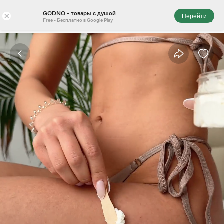
GODNO - товары с душой
×
Перейти
Free - Бесплатно в Google Play