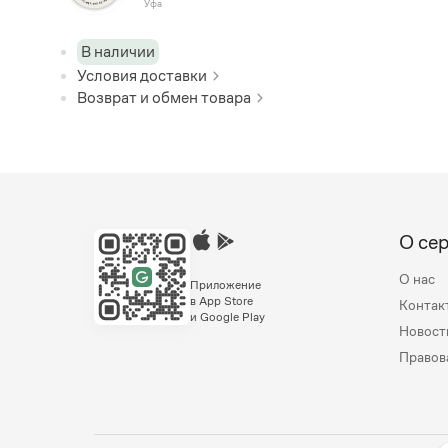
Уфа
В наличии
Условия доставки
Возврат и обмен товара
О се
О нас
Приложение
в App Store
Контак
и Google Play
Новост
Правов