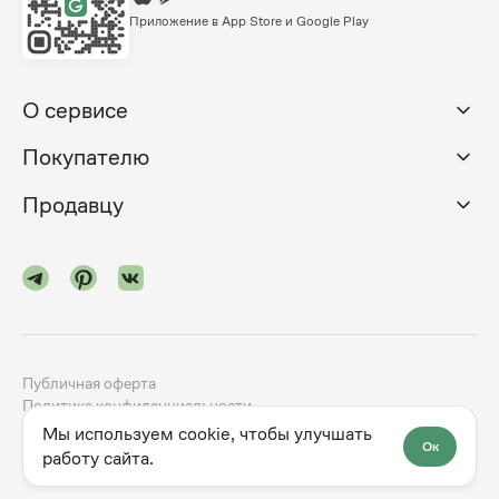
Приложение в App Store и Google Play
О сервисе
Покупателю
Продавцу
Публичная оферта
Политика конфиденциальности
Мы используем cookie, чтобы улучшать
Ок
©
2024-2026
godno.com
Разработка сайта —
dev.family
работу сайта.