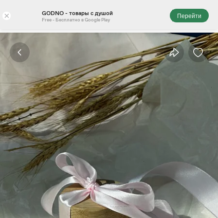
GODNO - товары с душой
×
Перейти
Free - Бесплатно в Google Play