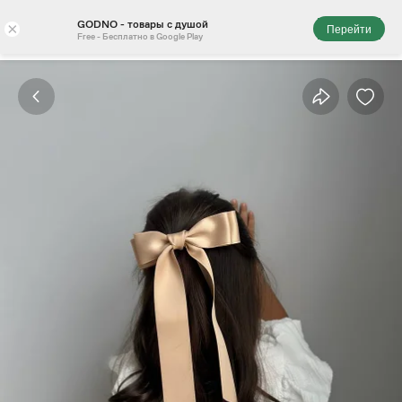
GODNO - товары с душой
×
Перейти
Free - Бесплатно в Google Play