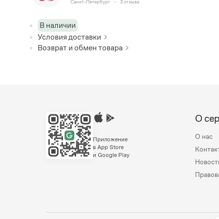
Санкт-Петербург
3
отзыва
В наличии
Условия доставки
Возврат и обмен товара
О се
О нас
Приложение
в App Store
Контак
и Google Play
Новост
Правов