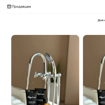
Продавцам
⁠Дом 