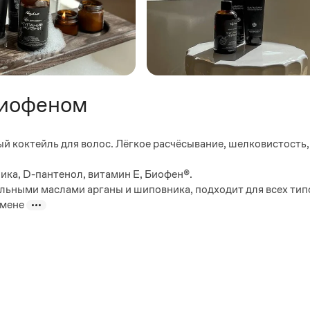
Биофеном
 коктейль для волос. Лёгкое расчёсывание, шелковистость, 
ка, D-пантенол, витамин Е, Биофен®.
ьными маслами арганы и шиповника, подходит для всех типо
имене