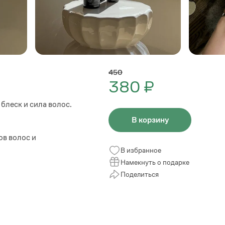
450
380 ₽
блеск и сила волос.
В корзину
в волос и
В избранное
Намекнуть о подарке
Поделиться