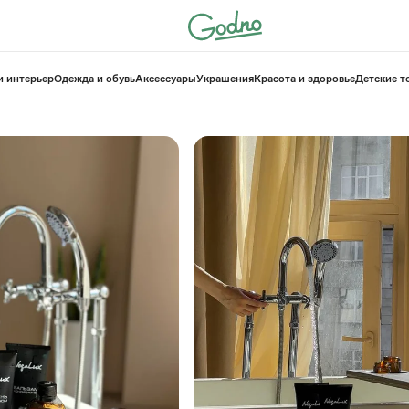
и интерьер
Одежда и обувь
Аксессуары
Украшения
Красота и здоровье
⁠Детские 