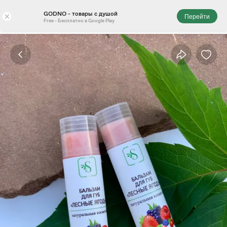
GODNO - товары с душой
×
Перейти
Free - Бесплатно в Google Play