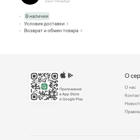
Санкт-Петербург
В наличии
Условия доставки
Возврат и обмен товара
О се
О нас
Приложение
в App Store
Контак
и Google Play
Новост
Правов