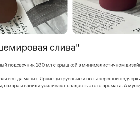
шемировая слива"
ный подсвечник 180 мл с крышкой в минималистичном дизай
ая всегда манит. Яркие цитрусовые и ноты черешни подчерк
, сахара и ванили усиливают сладость этого аромата. А мус