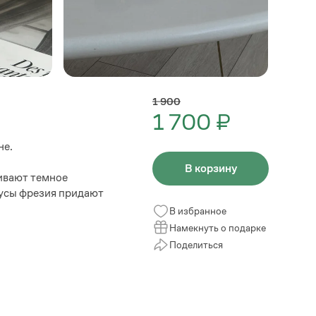
1 900
1 700 ₽
не.
В корзину
ивают темное
кусы фрезия придают
В избранное
Намекнуть о подарке
Поделиться