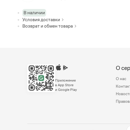
В наличии
Условия доставки
Возврат и обмен товара
О се
О нас
Приложение
в App Store
Контак
и Google Play
Новост
Правов