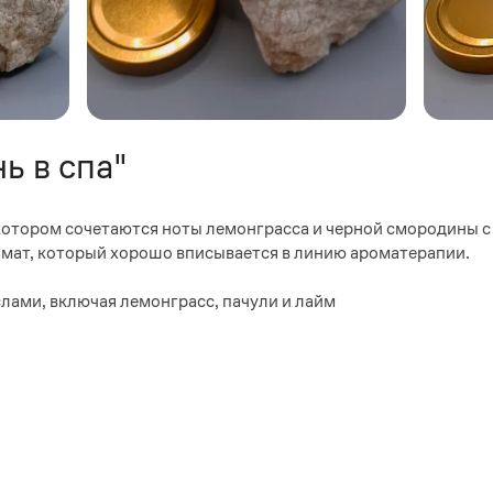
ь в спа"
котором сочетаются ноты лемонграсса и черной смородины с
омат, который хорошо вписывается в линию ароматерапии.
ами, включая лемонграсс, пачули и лайм