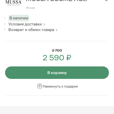
COLLECTION
Москва
В наличии
Условия доставки
Возврат и обмен товара
2 700
2 590 ₽
В корзину
Намекнуть о подарке