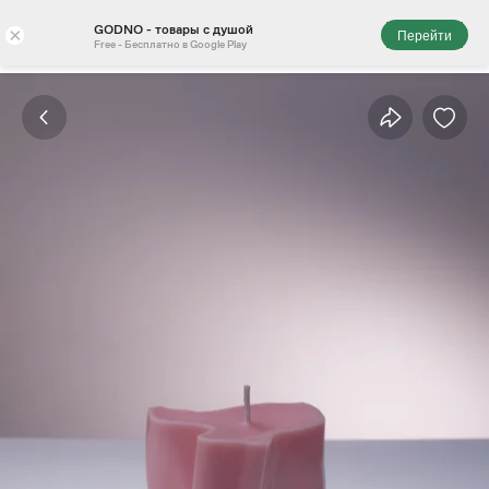
GODNO - товары с душой
×
Перейти
Free - Бесплатно в Google Play