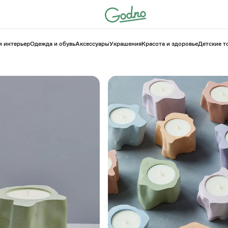
и интерьер
Одежда и обувь
Аксессуары
Украшения
Красота и здоровье
⁠Детские 