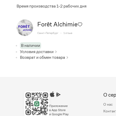
Время производства 1-2 рабочих дня
Forêt Alchimie
Санкт-Петербург
1
отзыв
В наличии
Условия доставки
Возврат и обмен товара
О се
О нас
Приложение
в App Store
Контак
и Google Play