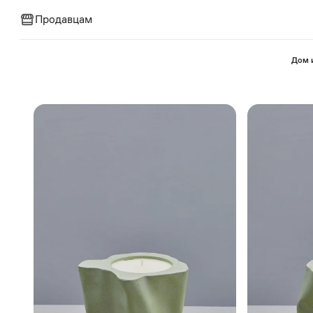
Продавцам
⁠Дом 