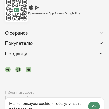
Приложение в App Store и Google Play
О сервисе
Покупателю
Продавцу
Публичная оферта
Политика конфиденциальности
Мы используем cookie, чтобы улучшать
Ок
©
2024-2026
godno.com
Разработка сайта —
dev.family
работу сайта.