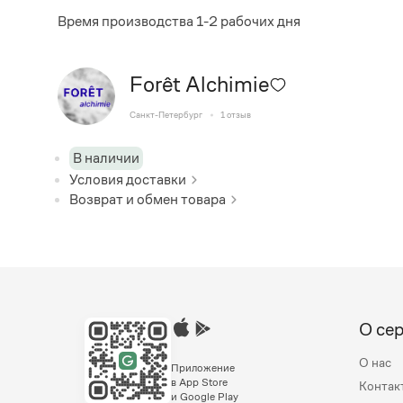
Время производства 1-2 рабочих дня
Forêt Alchimie
Санкт-Петербург
1
отзыв
В наличии
Условия доставки
Возврат и обмен товара
О се
О нас
Приложение
в App Store
Контак
и Google Play