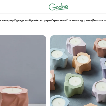
и интерьер
Одежда и обувь
Аксессуары
Украшения
Красота и здоровье
⁠Детские 