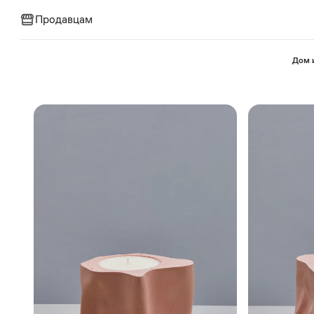
Продавцам
⁠Дом 