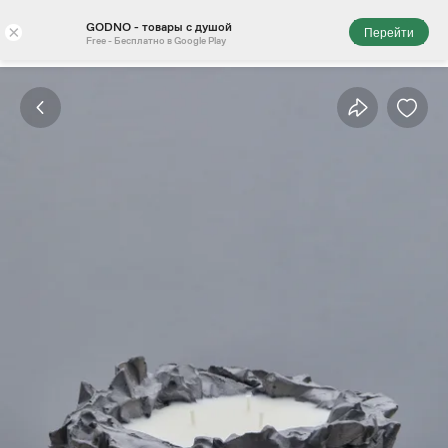
GODNO - товары с душой
×
Перейти
Free - Бесплатно в Google Play