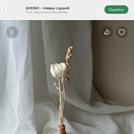
GODNO - товары с душой
×
Перейти
Free - Бесплатно в Google Play