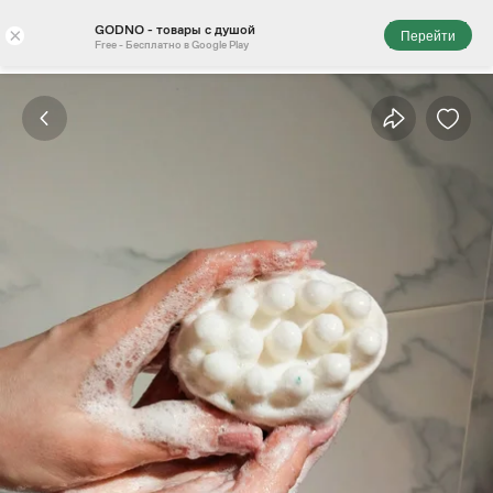
GODNO - товары с душой
×
Перейти
Free - Бесплатно в Google Play