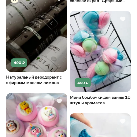
солевой скраб "Арбузный
мармелад"
490 ₽
Натуральный дезодорант с
эфирным маслом лимона
450 ₽
Мини бомбочки для ванны 10
штук и ароматов