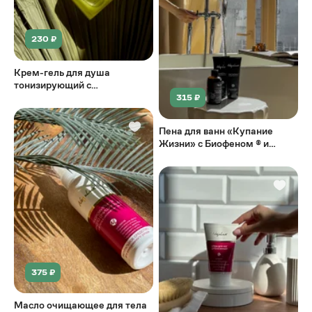
230 ₽
Крем-гель для душа
тонизирующий с
экстрактами апельсина,
315 ₽
лайма и имбиря
Пена для ванн «Купание
Жизни» с Биофеном ® и
натуральные эфирные масла
375 ₽
Масло очищающее для тела