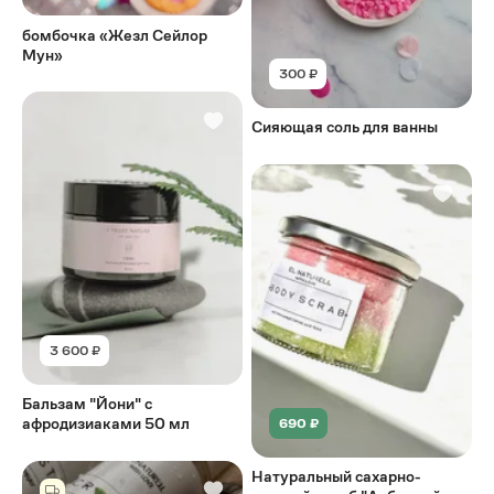
бомбочка «Жезл Сейлор
Мун»
300 ₽
Сияющая соль для ванны
3 600 ₽
Бальзам "Йони" с
афродизиаками 50 мл
690 ₽
Натуральный сахарно-