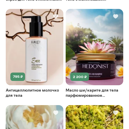
корочками и пудрой ананаса
косточками и вишневой
пудрой
795 ₽
2 200 ₽
Антицеллюлитное молочко
Масло ши/карите для тела
для тела
парфюмированное
"Lotos&Frangipani"