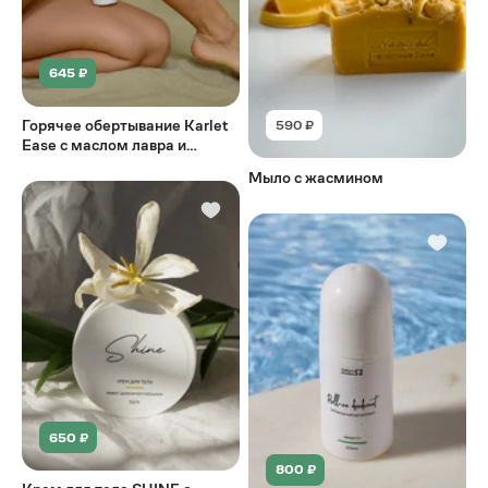
645 ₽
Горячее обертывание Karlet
590 ₽
Ease с маслом лавра и
экстрактом центеллы
Мыло с жасмином
азиатской
650 ₽
800 ₽