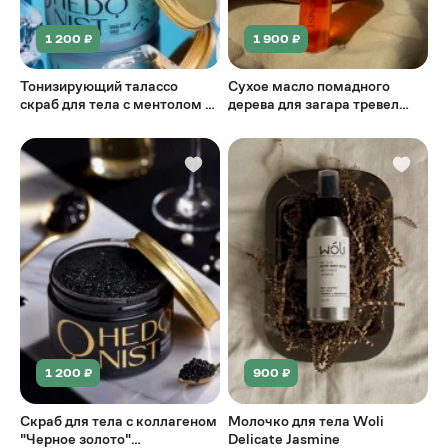
1 200 ₽
1 900 ₽
Тонизирующий талассо
Сухое масло помадного
скраб для тела с ментолом и
дерева для загара тревел
коллагеновым комплексом
формат 100 мл.
1 200 ₽
900 ₽
Скраб для тела с коллагеном
Молочко для тела Woli
"Черное золото"
Delicate Jasmine