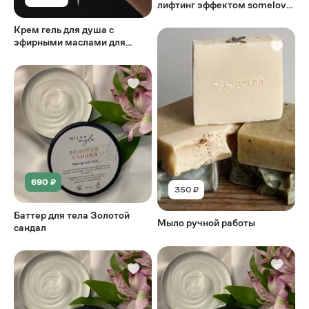
лифтинг эффектом somelove,
250 мл
Крем гель для душа с
эфирными маслами для
увлажнения тела somelove,
250 мл
690 ₽
350 ₽
Баттер для тела Золотой
Мыло ручной работы
сандал