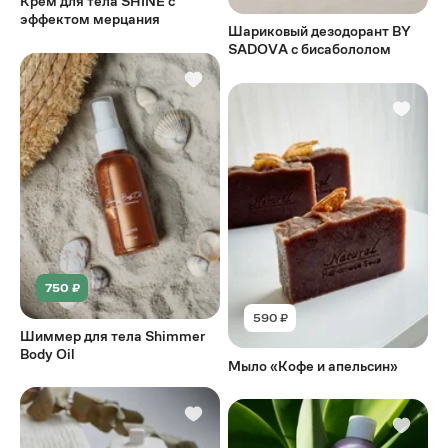
Крем для тела SHINE с
эффектом мерцания
Шариковый дезодорант BY
SАDOVА с бисабололом
750 ₽
590 ₽
Шиммер для тела Shimmer
Body Oil
Мыло «Кофе и апельсин»