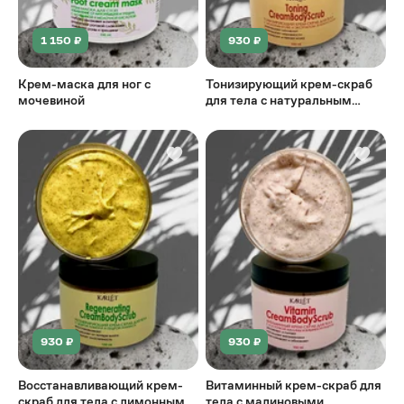
1 150 ₽
930 ₽
Крем-маска для ног с
Тонизирующий крем-скраб
мочевиной
для тела с натуральным
молотым кофе, с экстрактом
зеленого чая и зеленого
кофе
930 ₽
930 ₽
Восстанавливающий крем-
Витаминный крем-скраб для
скраб для тела с лимонными
тела с малиновыми