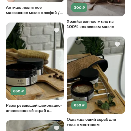
Антицеллюлитное
300 ₽
массажное мыло с люфой /
молоко и мёд
Хозяйственное мыло на
100% кокосовом масле
650 ₽
Разогревающий шоколадно-
650 ₽
апельсиновый скраб с
экстрактом красного перца
Охлаждающий скраб для
тела с ментолом