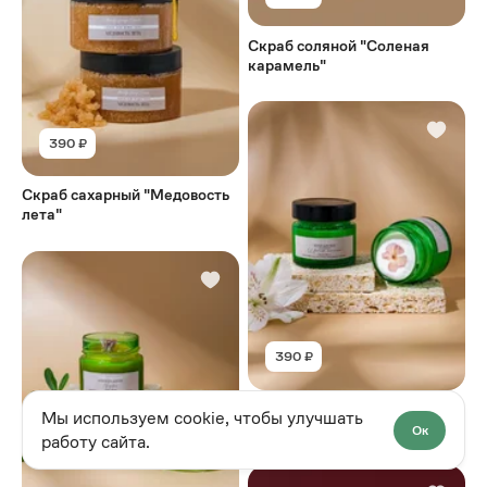
Скраб соляной "Соленая
карамель"
390 ₽
Скраб сахарный "Медовость
лета"
390 ₽
Баттер для тела "Шёпот
Мы используем cookie, чтобы улучшать
ангела"
Ок
работу сайта.